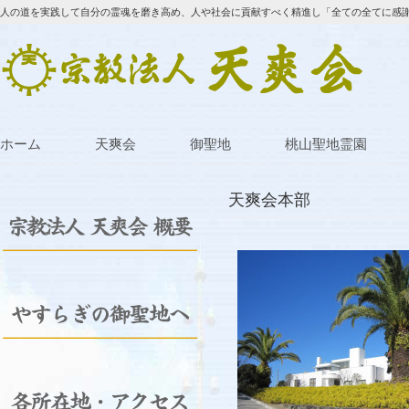
人の道を実践して自分の霊魂を磨き高め、人や社会に貢献すべく精進し「全ての全てに感
ホーム
天爽会
御聖地
桃山聖地霊園
天爽会本部