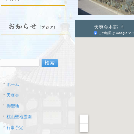
検
索:
ホーム
天爽会
御聖地
桃山聖地霊園
行事予定